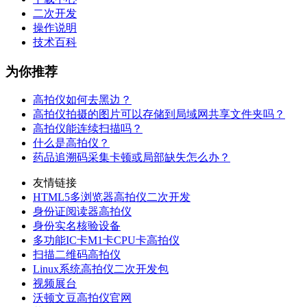
二次开发
操作说明
技术百科
为你推荐
高拍仪如何去黑边？
高拍仪拍摄的图片可以存储到局域网共享文件夹吗？
高拍仪能连续扫描吗？
什么是高拍仪？
药品追溯码采集卡顿或局部缺失怎么办？
友情链接
HTML5多浏览器高拍仪二次开发
身份证阅读器高拍仪
身份实名核验设备
多功能IC卡M1卡CPU卡高拍仪
扫描二维码高拍仪
Linux系统高拍仪二次开发包
视频展台
沃顿文豆高拍仪官网