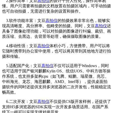
2.操作简单：文豆
高拍仪
的设计十分人性化，操作简单易
懂。用户只需要将拍摄的文档放置在拍摄区域内，可手动拍摄
也可自动拍摄，无需进行复杂的设置和操作。
3.软件功能丰富：文豆
高拍仪
的拍摄效果非常出色，能够实
现高清晰度、高分辨率、低畸变的拍摄。同时，文豆
高拍仪
还
具备了图像处理功能，可以对拍摄的图像进行纠偏、裁切、画
质压缩、去黑边、去背景等处理，确保撷取图像的质量。
4.移动性强：文豆
高拍仪
体积小巧，方便携带。用户可以将
它随时携带到办公室中使用，也可以将其带到其他地方进行拍
摄和传输。
5.适配国产化：文豆
高拍仪
不仅可以适用于Windows，同时
也可适用于国产银河麒麟Kylin OS、统信UOS、中科方德等操
作系统，也支持多架构cpu（如飞腾、鲲鹏、瑞星微、兆芯、
中科海光、龙芯、海思麒麟、AMD、Intel等），提供桌面拍
摄软件的同时还提供支持多浏览器的二次开发包，性能稳定流
畅高效。
6.二次开发：文豆
高拍仪
不仅提供CS版开发样例，还提供了
支持H5多浏览器的SDK实现一次开发多场景适用、在国产系
统下一样可以实现无缝对接开发。