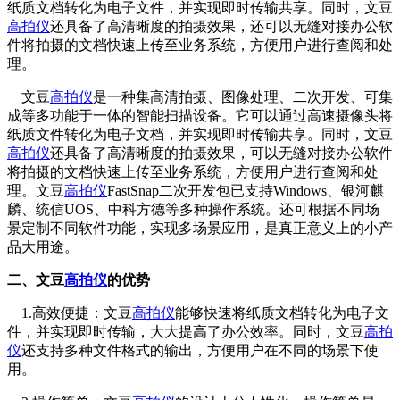
纸质文档转化为电子文件，并实现即时传输共享。同时，文豆
高拍仪
还具备了高清晰度的拍摄效果，还可以无缝对接办公软
件将拍摄的文档快速上传至业务系统，方便用户进行查阅和处
理。
文豆
高拍仪
是一种集高清拍摄、图像处理、二次开发、可集
成等多功能于一体的智能扫描设备。它可以通过高速摄像头将
纸质文件转化为电子文档，并实现即时传输共享。同时，文豆
高拍仪
还具备了高清晰度的拍摄效果，可以无缝对接办公软件
将拍摄的文档快速上传至业务系统，方便用户进行查阅和处
理。文豆
高拍仪
FastSnap二次开发包已支持Windows、银河麒
麟、统信UOS、中科方德等多种操作系统。还可根据不同场
景定制不同软件功能，实现多场景应用，是真正意义上的小产
品大用途。
二、文豆
高拍仪
的优势
1.高效便捷：文豆
高拍仪
能够快速将纸质文档转化为电子文
件，并实现即时传输，大大提高了办公效率。同时，文豆
高拍
仪
还支持多种文件格式的输出，方便用户在不同的场景下使
用。