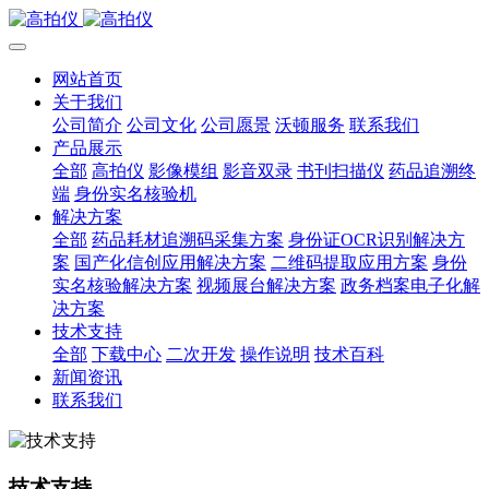
网站首页
关于我们
公司简介
公司文化
公司愿景
沃顿服务
联系我们
产品展示
全部
高拍仪
影像模组
影音双录
书刊扫描仪
药品追溯终
端
身份实名核验机
解决方案
全部
药品耗材追溯码采集方案
身份证OCR识别解决方
案
国产化信创应用解决方案
二维码提取应用方案
身份
实名核验解决方案
视频展台解决方案
政务档案电子化解
决方案
技术支持
全部
下载中心
二次开发
操作说明
技术百科
新闻资讯
联系我们
技术支持