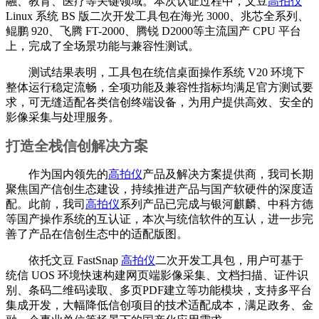
融、教育、医疗等关键领域。本次认证过程中，文豆
高拍仪
Linux 系统 BS 版二次开发工具包在海光 3000、兆芯全系列、
鲲鹏 920、飞腾 FT-2000、腾锐 D2000等主流国产 CPU 平台
上，完成了全场景功能与兼容性测试。
测试结果表明，工具包在统信桌面操作系统 V20 环境下
整体运行稳定流畅，全项功能及兼容性指标均满足官方测试要
求，可无缝适配各类信创终端设备，为用户提供高效、安全的
影像采集与处理服务。
打造全栈信创解决方案
作为国内领先的
高拍仪
产品及解决方案提供商，我司长期
聚焦国产信创生态建设，持续推进产品与国产软硬件的深度适
配。此前，我司
高拍仪
系列产品已完成与银河麒麟、中科方德
等国产操作系统的互认证，本次与统信软件的互认，进一步完
善了产品在信创生态中的适配版图。
依托文豆 FastSnap
高拍仪
二次开发工具包，用户可基于
统信 UOS 环境快速构建网页端影像采集、文档扫描、证件识
别、条码二维码读取、多页PDF建立等功能模块，支持多平台
集成开发，大幅降低信创项目的技术适配成本，满足政务、金