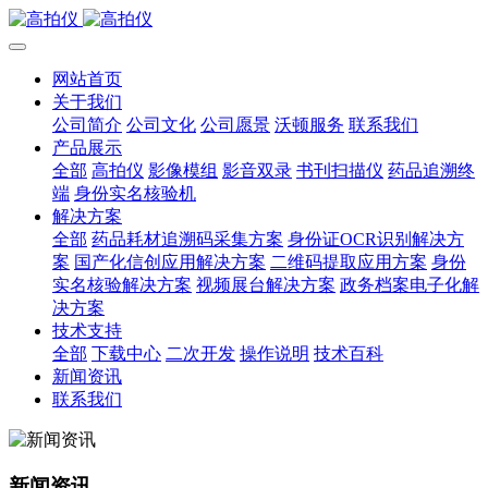
网站首页
关于我们
公司简介
公司文化
公司愿景
沃顿服务
联系我们
产品展示
全部
高拍仪
影像模组
影音双录
书刊扫描仪
药品追溯终
端
身份实名核验机
解决方案
全部
药品耗材追溯码采集方案
身份证OCR识别解决方
案
国产化信创应用解决方案
二维码提取应用方案
身份
实名核验解决方案
视频展台解决方案
政务档案电子化解
决方案
技术支持
全部
下载中心
二次开发
操作说明
技术百科
新闻资讯
联系我们
新闻资讯