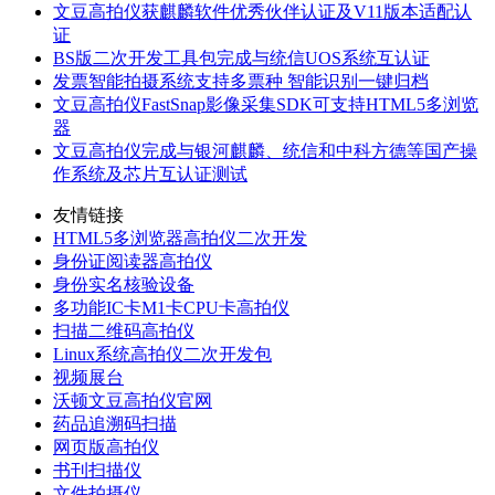
文豆高拍仪获麒麟软件优秀伙伴认证及V11版本适配认
证
BS版二次开发工具包完成与统信UOS系统互认证
发票智能拍摄系统支持多票种 智能识别一键归档
文豆高拍仪FastSnap影像采集SDK可支持HTML5多浏览
器
文豆高拍仪完成与银河麒麟、统信和中科方德等国产操
作系统及芯片互认证测试
友情链接
HTML5多浏览器高拍仪二次开发
身份证阅读器高拍仪
身份实名核验设备
多功能IC卡M1卡CPU卡高拍仪
扫描二维码高拍仪
Linux系统高拍仪二次开发包
视频展台
沃顿文豆高拍仪官网
药品追溯码扫描
网页版高拍仪
书刊扫描仪
文件拍摄仪